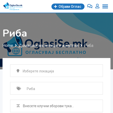
Skip
Објави Oглас
to
content
Риба
Home
Домашни миленици и животни
Риба