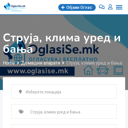
Skip
Објави Oглас
to
content
Струја, клима уред и
бања
Home
Домашни апарати
Струја, клима уред и бања