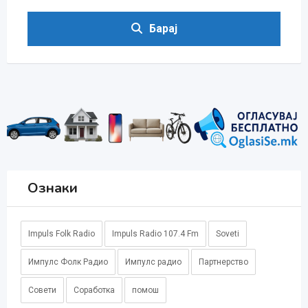
Барај
Ознаки
Impuls Folk Radio
Impuls Radio 107.4 Fm
Soveti
Импулс Фолк Радио
Импулс радио
Партнерство
Совети
Соработка
помош