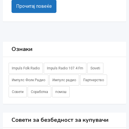
Прочитај повеќе
Ознаки
Impuls Folk Radio
Impuls Radio 107.4 Fm
Soveti
Импулс Фолк Радио
Импулс радио
Партнерство
Совети
Соработка
помош
Совети за безбедност за купувачи