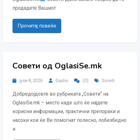
продадете Вашиот
Прочитај повеќе
Совети од OglasiSe.mk
јули 8, 2026
Sasho
(0)
Soveti
Добредојдовте во рубриката „Совети“ на
OglasiSe.mk – место каде што ќе најдете
корисни информации, практични препораки и
насоки кои ќе Ви помогнат полесно, побезбедно
и