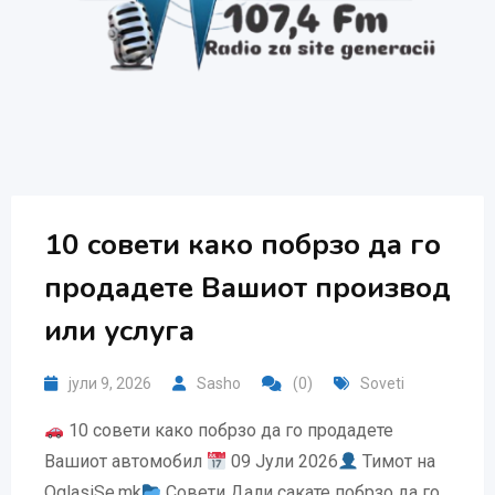
10 совети како побрзо да го
продадете Вашиот производ
или услуга
јули 9, 2026
Sasho
(0)
Soveti
10 совети како побрзо да го продадете
Вашиот автомобил
09 Јули 2026
Тимот на
OglasiSe.mk
Совети Дали сакате побрзо да го