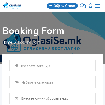
Skip
Објави Oглас
to
content
Booking Form
Home
Booking Form