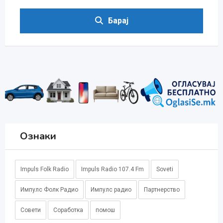
Барај
Ознаки
Impuls Folk Radio
Impuls Radio 107.4 Fm
Soveti
Импулс Фолк Радио
Импулс радио
Партнерство
Совети
Соработка
помош