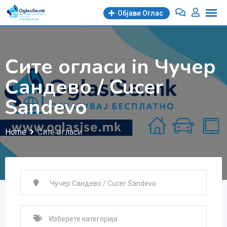
Skip
Објави Oглас
to
content
Сите огласи in Чучер
Сандево / Cucer
Sandevo
Home
Сите огласи