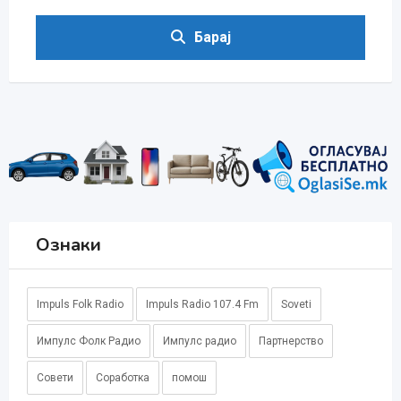
Барај
Ознаки
Impuls Folk Radio
Impuls Radio 107.4 Fm
Soveti
Импулс Фолк Радио
Импулс радио
Партнерство
Совети
Соработка
помош