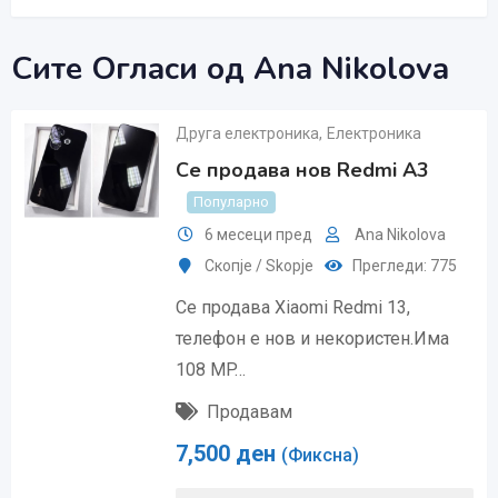
Сите Огласи од Ana Nikolova
Друга електроника
,
Електроника
Се продава нов Redmi A3
Популарно
6 месеци пред
Ana Nikolova
Скопjе / Skopje
Прегледи: 775
Се продава Xiaomi Redmi 13,
телефон е нов и некористен.Има
108 MP…
Продавам
7,500
ден
(Фиксна)