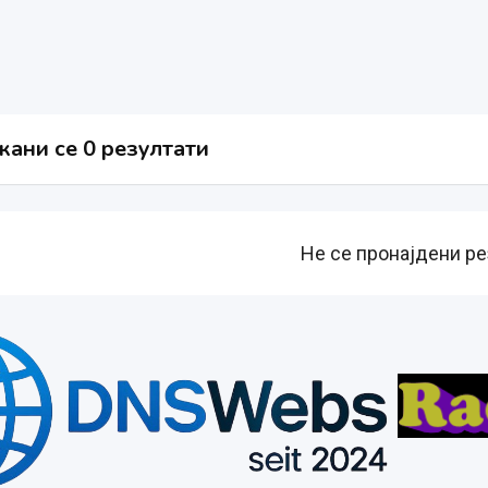
ани се 0 резултати
Не се пронајдени ре