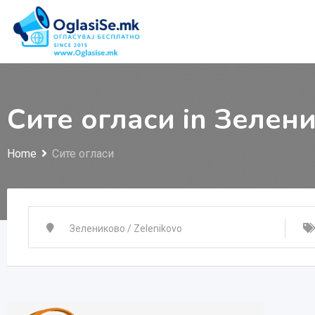
Skip
to
content
Сите огласи in Зелени
Home
Сите огласи