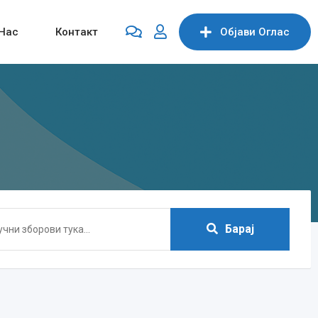
Нас
Контакт
Објави Oглас
Барај