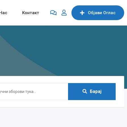
Нас
Контакт
Објави Oглас
Барај