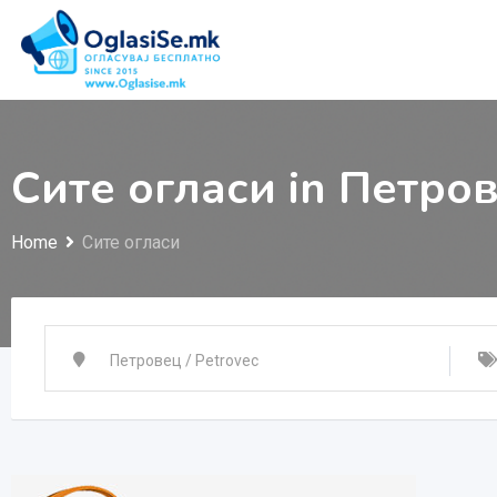
Skip
to
content
Сите огласи in Петров
Home
Сите огласи