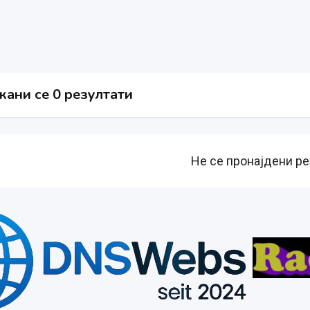
ани се 0 резултати
Не се пронајдени ре