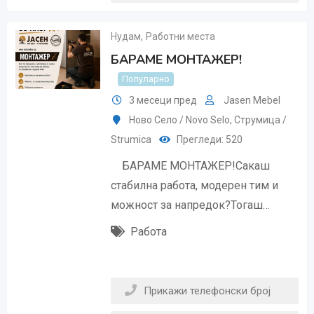
Нудам
,
Работни места
БАРАМЕ МОНТАЖЕР!
Популарно
3 месеци пред
Jasen Mebel
Ново Село / Novo Selo
,
Струмица /
Strumica
Прегледи: 520
БАРАМЕ МОНТАЖЕР!Сакаш
стабилна работа, модерен тим и
можност за напредок?Тогаш…
Работа
Прикажи телефонски број