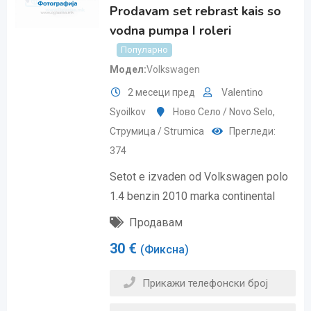
Prodavam set rebrast kais so
vodna pumpa I roleri
Популарно
Модел
Volkswagen
2 месеци пред
Valentino
Syoilkov
Ново Село / Novo Selo
,
Струмица / Strumica
Прегледи:
374
Setot e izvaden od Volkswagen polo
1.4 benzin 2010 marka continental
Продавам
30
€
(Фиксна)
Прикажи телефонски број