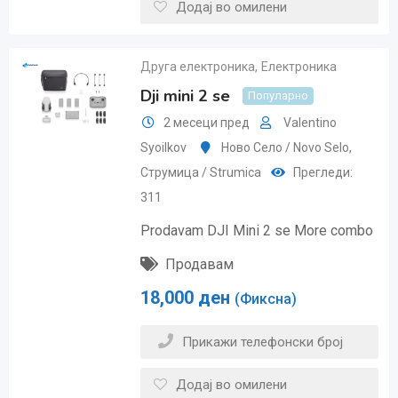
Додај во омилени
Друга електроника
,
Електроника
Dji mini 2 se
Популарно
2 месеци пред
Valentino
Syoilkov
Ново Село / Novo Selo
,
Струмица / Strumica
Прегледи:
311
Prodavam DJI Mini 2 se More combo
Продавам
18,000
ден
(Фиксна)
Прикажи телефонски број
Додај во омилени