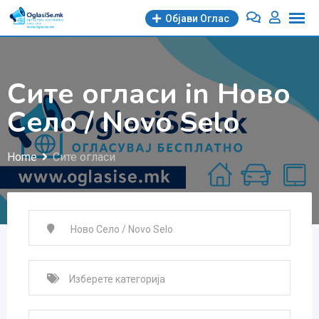
Skip
Објави Oглас
to
content
Сите огласи in Ново
Село / Novo Selo
Home
Сите огласи