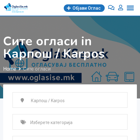
Skip
Објави Oглас
to
content
Сите огласи in
Карпош / Karpos
Home
Сите огласи