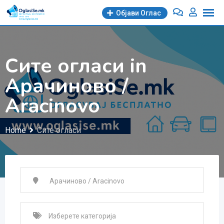
Skip
Објави Oглас
to
content
Сите огласи in
Арачиново /
Aracinovo
Home
Сите огласи